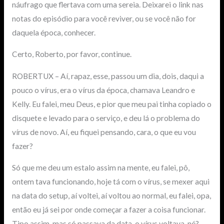
náufrago que flertava com uma sereia. Deixarei o link nas
notas do episódio para você reviver, ou se você não for
daquela época, conhecer.
Certo, Roberto, por favor, continue.
ROBERTUX – Aí, rapaz, esse, passou um dia, dois, daqui a
pouco o vírus, era o vírus da época, chamava Leandro e
Kelly. Eu falei, meu Deus, e pior que meu pai tinha copiado o
disquete e levado para o serviço, e deu lá o problema do
vírus de novo. Aí, eu fiquei pensando, cara, o que eu vou
fazer?
Só que me deu um estalo assim na mente, eu falei, pô,
ontem tava funcionando, hoje tá com o vírus, se mexer aqui
na data do setup, aí voltei, aí voltou ao normal, eu falei, opa,
então eu já sei por onde começar a fazer a coisa funcionar.
Tipo assim, mas só passava da data, o vírus voltava, né?